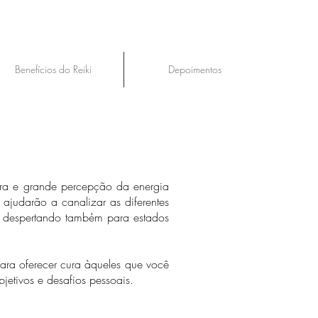
Benefícios do Reiki
Depoimentos
cura e grande percepção da energia
 ajudarão a canalizar as diferentes
, despertando também para estados
ara oferecer cura àqueles que você
etivos e desafios pessoais.