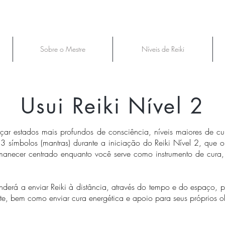
Sobre o Mestre
Níveis de Reiki
Usui Reiki Nível 2
nçar estados mais profundos de consciência, níveis maiores de 
3 símbolos (mantras) durante a iniciação do Reiki Nível 2, que o
manecer centrado enquanto você serve como instrumento de cura
erá a enviar Reiki à distância, através do tempo e do espaço, p
e, bem como enviar cura energética e apoio para seus próprios obj