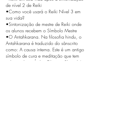
de nível 2 de Reiki
•Como você usará o Reiki Nível 3 em
sua vida?
•Sintonização de mestre de Reiki onde
os alunos recebem o Símbolo Mestre
•O Antahkarana. Na filosofia hindu, o
Antahkarana é traduzido do sânscrito
como: A causa interna. Este é um antigo
símbolo de cura e meditação que tem
sido usado na Índia, Tibete e China há
milhares de anos. É um símbolo
poderoso e, simplesmente por tê-lo em
sua presença, cria um efeito positivo nos
chakras e na aura.
•Nosso papel e limites como um mestre
de Reiki
•Limpeza espiritual: Kenyoku, varredura
corporal: Byosen Reikan Ho e, Reiji Ho:
desenvolvendo sua intuição
•Tabela de Consulta do Cliente Recursos